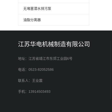
无堵塞潜水排污泵
油脂分离器
江苏华电机械制造有限公司
地址：江苏省靖江市东郊工业园6号
电话：0523-82052586
联系人：王业震
手机：13914503493