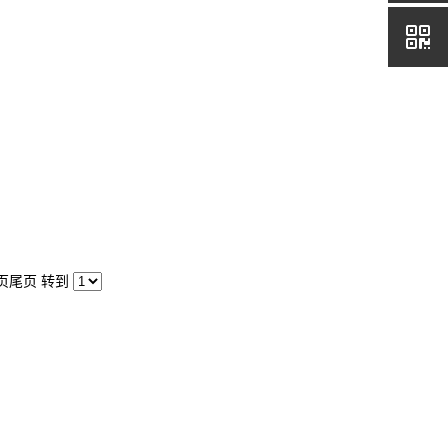
页
尾页
转到